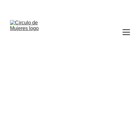
Un espacio de conversación íntimo y seguro.
Nuestros Valores
Crecimiento Colectivo
Nos comprometemos a evolucionar juntas, 
creando un espacio donde el desarrollo personal 
impulsa el avance del grupo entero.
Empatía 