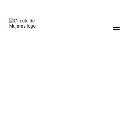
Un espacio de conversación íntimo y seguro.
Entrada diez: 
Mi experiencia en 
Palenque 
Rosa Ma.